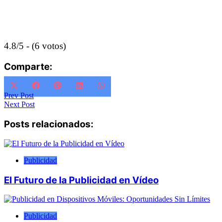
4.8/5 - (6 votos)
Comparte:
Compartir
Compartir
Compartir
Compartir
Compartir
X
Facebook
Pinterest
LinkedIn
WhatsApp
en
en
en
en
en
(Twitter)
Navegación
Prev Post
Next Post
de
Posts relacionados:
entradas
Publicidad
El Futuro de la Publicidad en Vídeo
Publicidad